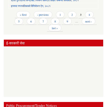
श्रोत पुनःप्राप्ती केन्द्रबाट निस्कने सामाग्री विक्रि सम्बन्धी कार्यविधि, २०८१
इनरुवा नगरपालिकाको विनियोजन ऐन, २०८१
Pages
« first
‹ previous
1
2
3
4
5
6
7
8
9
…
next ›
last »
ई-सरकारी सेवा
Public Procurement/Tender Notices