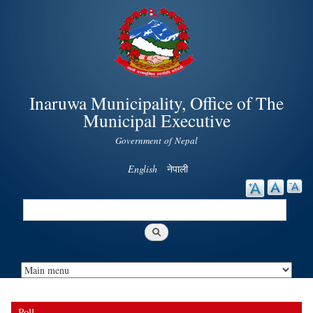
Skip to
main
content
Inaruwa Municipality, Office of The
Municipal Executive
Government of Nepal
English
नेपाली
Search
Search form
Poll