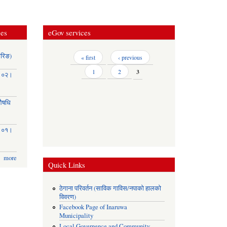
ces
eGov services
ोरिङ)
Pages
« first
‹ previous
1
2
3
३।०२।
(औषधि
३।०१।
more
Quick Links
ठेगाना परिवर्तन (साविक गाविस/नपाको हालको
विवरण)
Facebook Page of Inaruwa
Municipality
Local Governence and Community