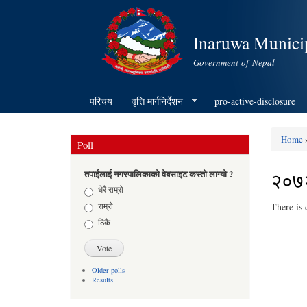
Inaruwa Municip
Government of Nepal
परिचय
वृत्ति मार्गनिर्देशन
pro-active-disclosure
Home
Poll
You ar
२०७
तपाईलाई नगरपालिकाको वेबसाइट कस्तो लाग्यो ?
Choices
धेरै राम्रो
राम्रो
There is 
ठिकै
Older polls
Results