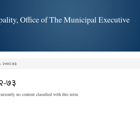
Skip to
main
ality, Office of The Municipal Executive
content
» २०७२-७३
e here
२-७३
currently no content classified with this term.