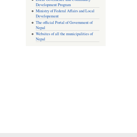
Development Program
Ministry of Federal Affairs and Local
Developement
The official Portal of Government of
Nepal
Websites of all the municipalities of
Nepal