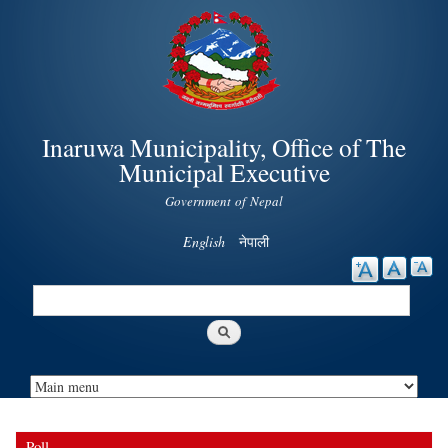
Skip to
main
content
Inaruwa Municipality, Office of The
Municipal Executive
Government of Nepal
English
नेपाली
Search
Search form
Poll