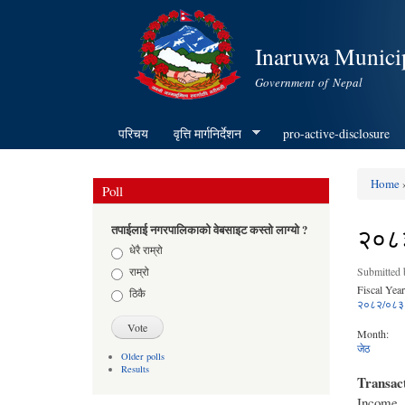
Inaruwa Municip
Government of Nepal
परिचय
वृत्ति मार्गनिर्देशन
pro-active-disclosure
Home
»
Poll
You ar
२०८३
तपाईलाई नगरपालिकाको वेबसाइट कस्तो लाग्यो ?
Choices
धेरै राम्रो
राम्रो
Submitted
Fiscal Year
ठिकै
२०८२/०८३
Month:
जेठ
Older polls
Results
Transac
Income