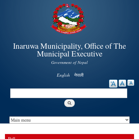
Skip to
main
content
Inaruwa Municipality, Office of The
Municipal Executive
Government of Nepal
English
नेपाली
Search
Search form
Poll