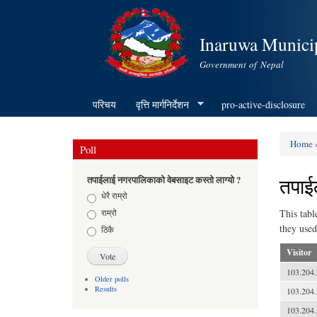
Inaruwa Municip
Government of Nepal
परिचय
वृत्ति मार्गनिर्देशन
pro-active-disclosure
Home
Poll
You ar
तपाई
तपाईलाई नगरपालिकाको वेबसाइट कस्तो लाग्यो ?
Choices
धेरै राम्रो
राम्रो
This tabl
they used
ठिकै
Visitor
103.204.
Older polls
Results
103.204.
103.204.