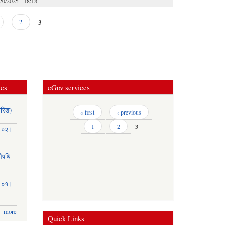
20/2025 - 18:18
3
2
ces
eGov services
ोरिङ)
Pages
« first
‹ previous
1
2
3
३।०२।
(औषधि
३।०१।
more
Quick Links