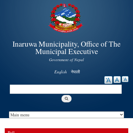
Skip to
main
content
Inaruwa Municipality, Office of The
Municipal Executive
Government of Nepal
English
नेपाली
Search
Search form
Poll