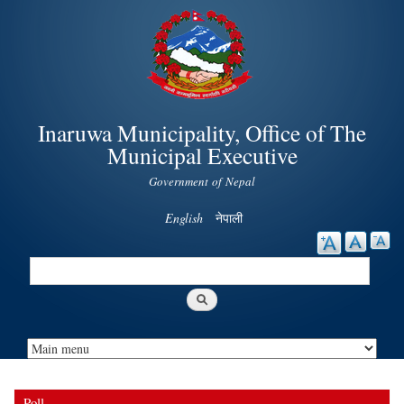
Skip to
main
content
Inaruwa Municipality, Office of The
Municipal Executive
Government of Nepal
English
नेपाली
Search
Search form
Poll