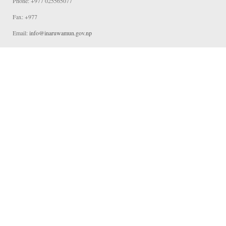
Phone: +977 025565077
Fax: +977
Email:
info@inaruwamun.gov.np