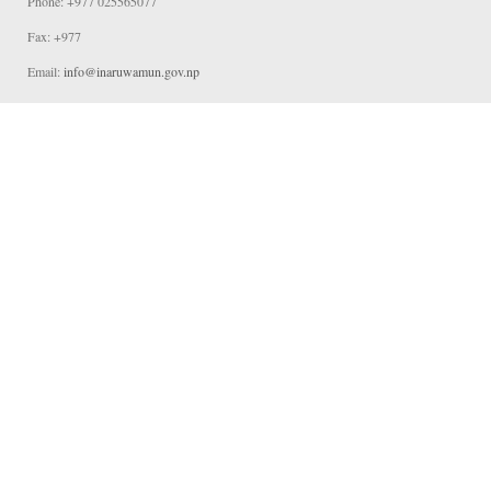
Phone: +977 025565077
Fax: +977
Email:
info@inaruwamun.gov.np