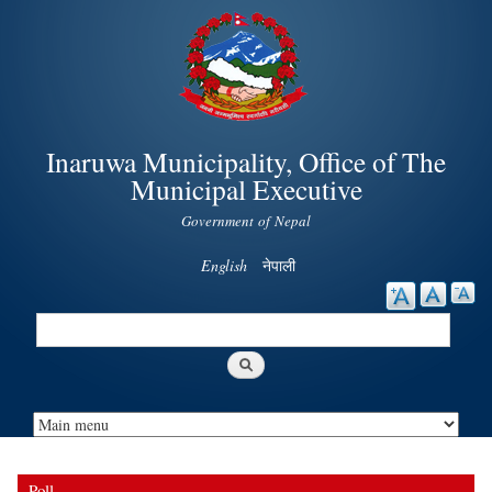
Skip to
main
content
Inaruwa Municipality, Office of The
Municipal Executive
Government of Nepal
English
नेपाली
Search
Search form
Poll