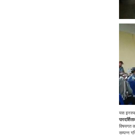
यस इनरुव
पारदर्शित
विषयगत का
सम्पन्न ग