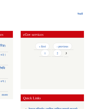
नेपाली
ces
eGov services
ोरिङ)
Pages
« first
‹ previous
1
2
3
३।०२।
(औषधि
३।०१।
more
Quick Links