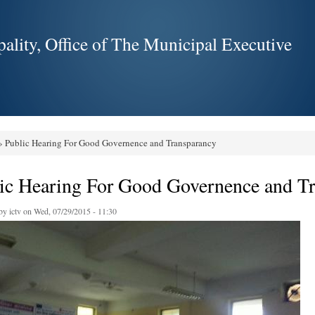
Skip to
main
ality, Office of The Municipal Executive
content
 Public Hearing For Good Governence and Transparancy
e here
ic Hearing For Good Governence and T
 by
ictv
on Wed, 07/29/2015 - 11:30