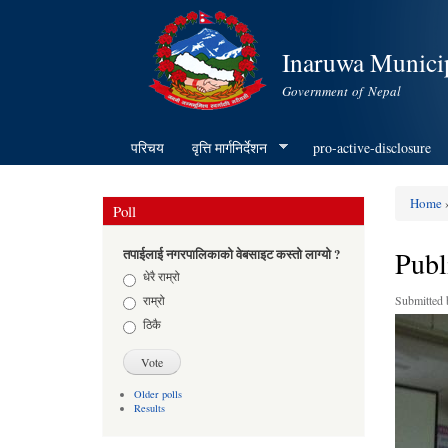
Inaruwa Municip
Government of Nepal
परिचय
वृत्ति मार्गनिर्देशन
pro-active-disclosure
Home
»
Poll
You ar
Publ
तपाईलाई नगरपालिकाको वेबसाइट कस्तो लाग्यो ?
Choices
धेरै राम्रो
राम्रो
Submitted
ठिकै
Older polls
Results