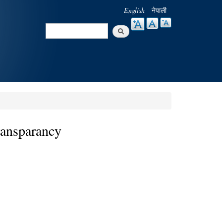
English
नेपाली
Search
Search form
ransparancy