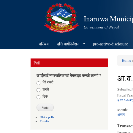
Inaruwa Municip
Government of Nepal
परिचय
वृत्ति मार्गनिर्देशन
pro-active-disclosure
Home
»
Poll
You ar
आ.व.
तपाईलाई नगरपालिकाको वेबसाइट कस्तो लाग्यो ?
Choices
धेरै राम्रो
राम्रो
Submitted
Fiscal Year
ठिकै
२०७८-०७९
Month:
असार
Older polls
Results
Transac
Income