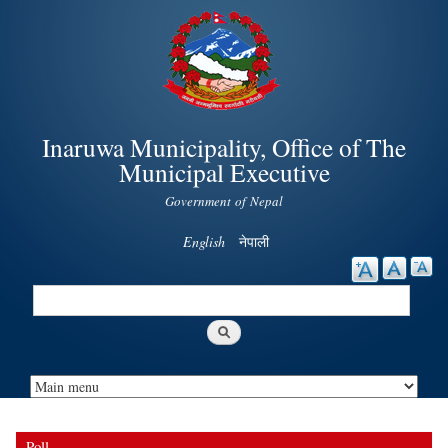
Skip to
main
content
Inaruwa Municipality, Office of The
Municipal Executive
Government of Nepal
English
नेपाली
Search
Search form
Poll