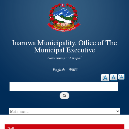
Skip to
main
content
Inaruwa Municipality, Office of The
Municipal Executive
Government of Nepal
English
नेपाली
Search
Search form
Poll