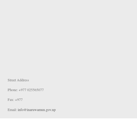
Street Address
Phone: +977 025565077
Fax: +977
Email:
info@inaruwamun.gov.np