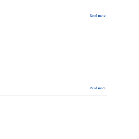
about
Read more
अपाङ्गता
भएका
व्यक्तीहरुको
जिविकोपार्जन
सुधारका
लागि आर्थिक
सवलीकरण
कार्यक्रमका
लागि आवेदन
दिने सम्बन्धी
सूचना
about
Read more
बाख्रा
श्रोत
केन्द्र
कार्यक्रमका
लागि
प्रस्ताव पेश
गर्ने सम्बन्धी
सूचना