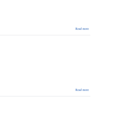
about
Read more
आगामी
आर्थिक
वर्षमा
संचालन गर्ने
कार्यक्रमको
प्रस्तावना
पेश गर्ने
सम्बन्धी
अत्यन्त
जरूरी
सूचना
about
Read more
इनरुवा
फोटोग्राफी
प्रतियोगितामा
सहभागी बनौं