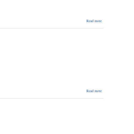
about
Read more
विद्यालय
विदा
सम्बन्धी
सूचना
about
Read more
विज्ञ
सूचीमा
सूचीकृत
हुन
आवेदन
पेश गर्ने
सम्बन्धमा