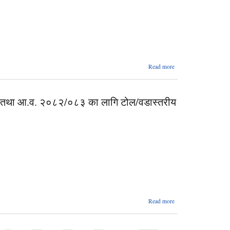
about
Read more
बोलपत्र
स्वीकृत
गर्ने
ई तथा आ.व. २०८२/०८३ का लागि टोल/वडास्तरीय
आशयको
सूचना
(मोटर
बोरिङ्ग
गडान)
about
Read more
इनरुवा
नगरपालिकाको
आ.व.