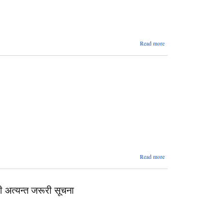
about
Read more
तह वृद्धि/
तह
मिलानको
लागि
निवेदन
पेश गर्ने
सम्बन्धी
सूचना
about
Read more
सहकारी
संस्थाहरु
सूचीकृत
धी अत्यन्त जरूरी सूचना
हुने
सम्बन्धी
सूचना