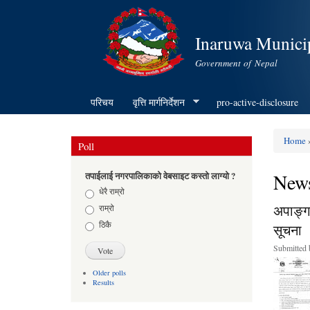
Inaruwa Municip
Government of Nepal
परिचय
वृत्ति मार्गनिर्देशन
pro-active-disclosure
Home
»
Poll
You ar
News
तपाईलाई नगरपालिकाको वेबसाइट कस्तो लाग्यो ?
Choices
धेरै राम्रो
अपाङ्ग
राम्रो
ठिकै
सूचना
Submitted
Older polls
Results