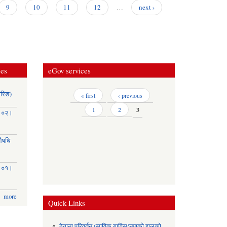
२०८१/०८२
9
10
11
12
…
next ›
को दोस्रो
सार्वजनिक
सुनुवाई तथा
आ.व.
२०८२/०८३
का लागि टोल/
वडास्तरीय
ces
eGov services
योजना तर्जुमा
गोष्ठी
सम्बन्धमा
ोरिङ)
Pages
« first
‹ previous
1
2
3
३।०२।
(औषधि
३।०१।
more
Quick Links
ठेगाना परिवर्तन (साविक गाविस/नपाको हालको