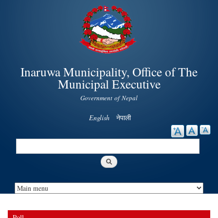
Skip to
main
content
Inaruwa Municipality, Office of The
Municipal Executive
Government of Nepal
English
नेपाली
Search
Search form
Poll