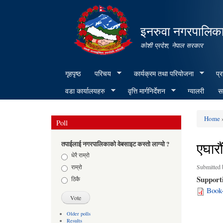
इनरुवा नगरपालिका
कोशी प्रदेश, नेपाल सरकार
गृहपृष्ठ
परिचय
कार्यक्रम तथा परियोजना
प्
वडा कार्यालयहरु
वृत्ति मार्गनिर्देशन
ग्यालरी
सम
Home
»
Poll
You ar
एघार
तपाईलाई नगरपालिकाको वेबसाइट कस्तो लाग्यो ?
Choices
धेरै राम्रो
राम्रो
Submitted
Support
ठिकै
Book-
Older polls
Results