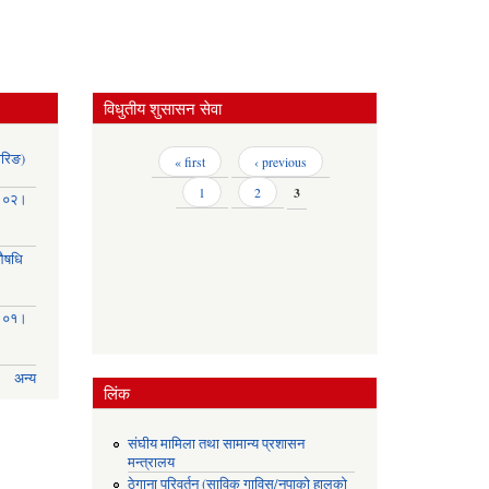
विधुतीय शुसासन सेवा
ोरिङ)
Pages
« first
‹ previous
1
2
3
३।०२।
(औषधि
३।०१।
अन्य
लिंक
संघीय मामिला तथा सामान्य प्रशासन
मन्त्रालय
ठेगाना परिवर्तन (साविक गाविस/नपाको हालको