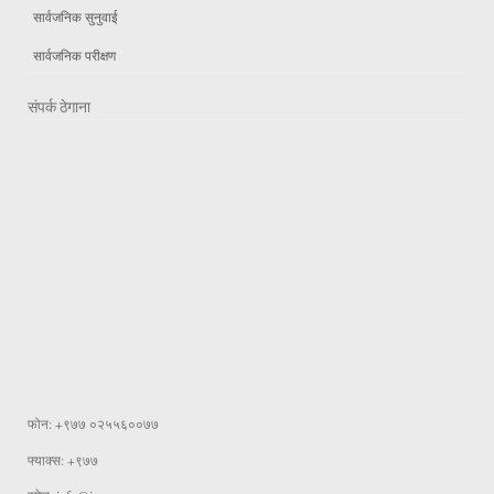
सार्वजनिक सुनुवाई
सार्वजनिक परीक्षण
संपर्क ठेगाना
फोन: +९७७ ०२५५६००७७
फ्याक्स: +९७७