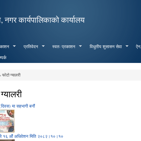
Skip to
main
, नगर कार्यपालिकाको कार्यालय
content
रकाशन
प्रतिवेदन
स्वतः प्रकाशन
विधुतीय शुसासन सेवा
ऐन,
्पर्क
 फोटो ग्यालरी
e here
ग्यालरी
(दिवस) मा सहभागी बनौं
ो १६ औं अधिवेशन मिति २०८२।१०।१०