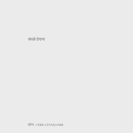
संपर्क ठेगाना
फोन: +९७७ ०२५५६००७७