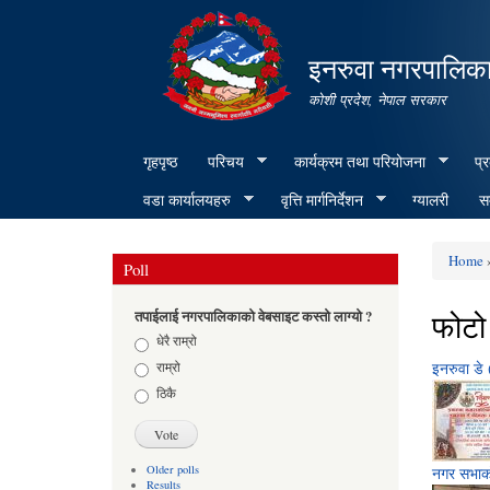
इनरुवा नगरपालिका
कोशी प्रदेश, नेपाल सरकार
गृहपृष्ठ
परिचय
कार्यक्रम तथा परियोजना
प्
वडा कार्यालयहरु
वृत्ति मार्गनिर्देशन
ग्यालरी
सम
Home
»
Poll
You ar
फोटो 
तपाईलाई नगरपालिकाको वेबसाइट कस्तो लाग्यो ?
Choices
धेरै राम्रो
राम्रो
इनरुवा डे 
ठिकै
Older polls
नगर सभाक
Results