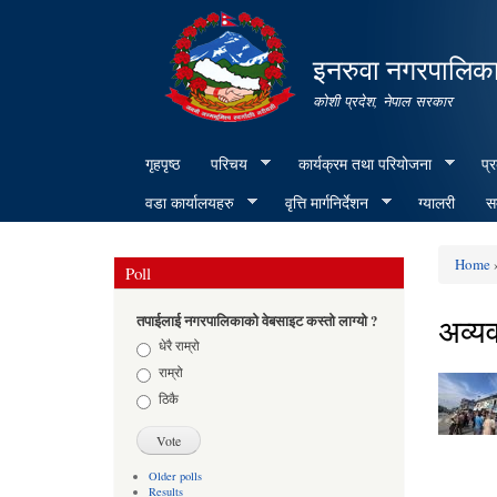
इनरुवा नगरपालिका
कोशी प्रदेश, नेपाल सरकार
गृहपृष्ठ
परिचय
कार्यक्रम तथा परियोजना
प्
वडा कार्यालयहरु
वृत्ति मार्गनिर्देशन
ग्यालरी
सम
Home
»
Poll
You ar
अव्यव
तपाईलाई नगरपालिकाको वेबसाइट कस्तो लाग्यो ?
Choices
धेरै राम्रो
राम्रो
ठिकै
Older polls
Results