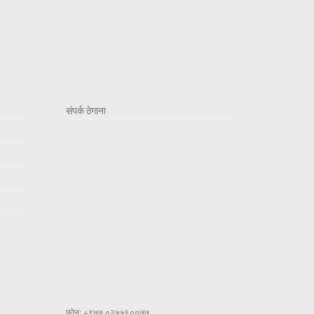
संपर्क ठेगाना
फोन: +९७७ ०२५५६००७७