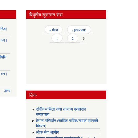
विधुतीय शुसासन सेवा
ोरिङ)
Pages
« first
‹ previous
1
2
3
३।०२।
(औषधि
३।०१।
अन्य
लिंक
संघीय मामिला तथा सामान्य प्रशासन
मन्त्रालय
ठेगाना परिवर्तन (साविक गाविस/नपाको हालको
विवरण)
लोक सेवा आयोग