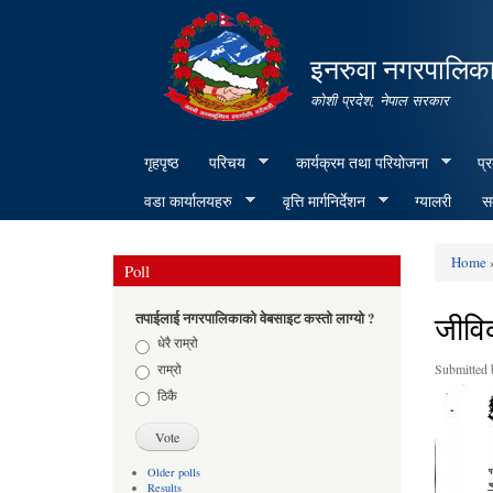
इनरुवा नगरपालिका
कोशी प्रदेश, नेपाल सरकार
गृहपृष्ठ
परिचय
कार्यक्रम तथा परियोजना
प्
वडा कार्यालयहरु
वृत्ति मार्गनिर्देशन
ग्यालरी
सम
Home
»
Poll
You ar
जीविक
तपाईलाई नगरपालिकाको वेबसाइट कस्तो लाग्यो ?
Choices
धेरै राम्रो
राम्रो
Submitted
ठिकै
Older polls
Results