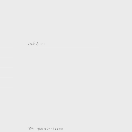
संपर्क ठेगाना
फोन: +९७७ ०२५५६००७७