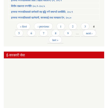
इनरुवा नगरपालिकाको शिक्षा (पहिलो संशोधन) ऐन, २०८१
वित्तीय साक्षरता रणनीति २०८१-२०८५
इनरुवा नगरपालिकाको कर्मचारी तह बृद्धि गर्ने सम्वन्धी कार्यविधि, २०८१
इनरुवा नगरपालिकाको खानेपानी, सरसफाई तथा स्वच्छता ऐन, २०८०
Pages
« first
‹ previous
1
2
3
4
5
6
7
8
9
…
next ›
last »
ई-सरकारी सेवा