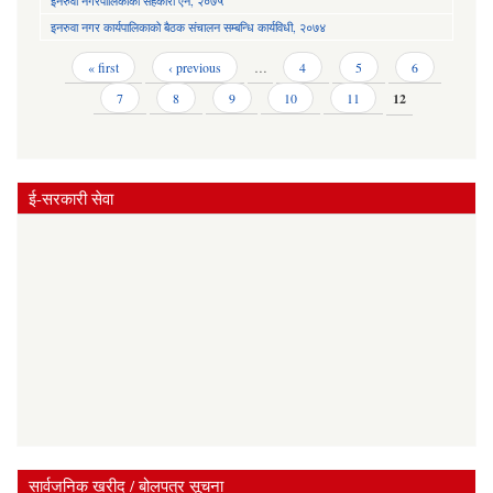
इनरुवा नगरपालिकाको सहकारी ऐन, २०७५
इनरुवा नगर कार्यपालिकाको बैठक संचालन सम्बन्धि कार्यविधी, २०७४
Pages
« first
‹ previous
…
4
5
6
7
8
9
10
11
12
ई-सरकारी सेवा
सार्वजनिक खरीद / बोलपत्र सूचना