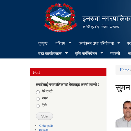
इनरुवा नगरपालिका
कोशी प्रदेश, नेपाल सरकार
गृहपृष्ठ
परिचय
कार्यक्रम तथा परियोजना
प्
वडा कार्यालयहरु
वृत्ति मार्गनिर्देशन
ग्यालरी
सम
Home
»
Poll
You ar
सुमन
तपाईलाई नगरपालिकाको वेबसाइट कस्तो लाग्यो ?
Choices
धेरै राम्रो
राम्रो
ठिकै
Older polls
Results