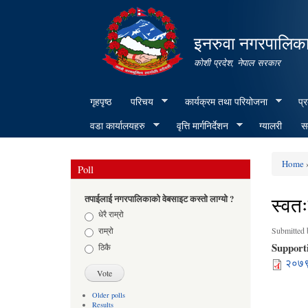
इनरुवा नगरपालिका
कोशी प्रदेश, नेपाल सरकार
गृहपृष्ठ
परिचय
कार्यक्रम तथा परियोजना
प्
वडा कार्यालयहरु
वृत्ति मार्गनिर्देशन
ग्यालरी
सम
Home
Poll
You ar
स्वत
तपाईलाई नगरपालिकाको वेबसाइट कस्तो लाग्यो ?
Choices
धेरै राम्रो
राम्रो
Submitted
Support
ठिकै
२०७९ 
Older polls
Results