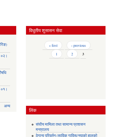
विधुतीय शुसासन सेवा
ोरिङ)
Pages
« first
‹ previous
1
2
3
३।०२।
(औषधि
३।०१।
अन्य
लिंक
संघीय मामिला तथा सामान्य प्रशासन
मन्त्रालय
ठेगाना परिवर्तन (साविक गाविस/नपाको हालको