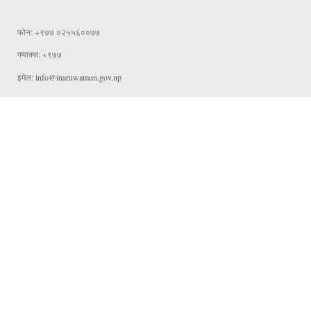
फोन: +९७७ ०२५५६००७७
फ्याक्स: +९७७
इमेल:
info@inaruwamun.gov.np