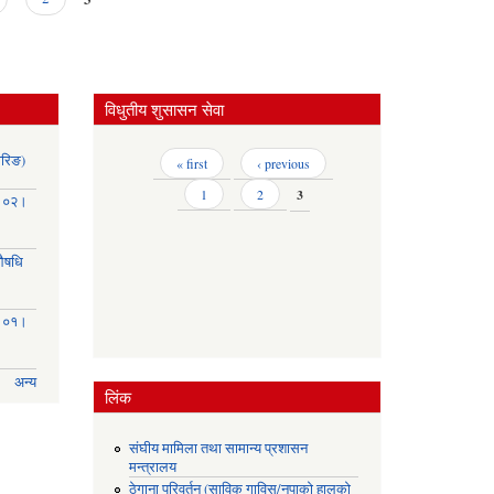
विधुतीय शुसासन सेवा
ोरिङ)
Pages
« first
‹ previous
1
2
3
३।०२।
(औषधि
३।०१।
अन्य
लिंक
संघीय मामिला तथा सामान्य प्रशासन
मन्त्रालय
ठेगाना परिवर्तन (साविक गाविस/नपाको हालको