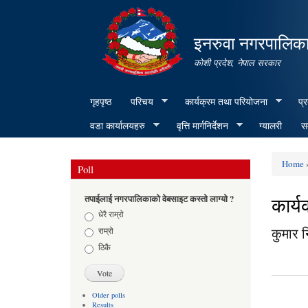
इनरुवा नगरपालिका
कोशी प्रदेश, नेपाल सरकार
गृहपृष्ठ
परिचय
कार्यक्रम तथा परियोजना
प्
वडा कार्यालयहरु
वृत्ति मार्गनिर्देशन
ग्यालरी
सम
Home
»
Poll
You ar
कार्
तपाईलाई नगरपालिकाको वेबसाइट कस्तो लाग्यो ?
Choices
धेरै राम्रो
कुमार 
राम्रो
ठिकै
Older polls
Results