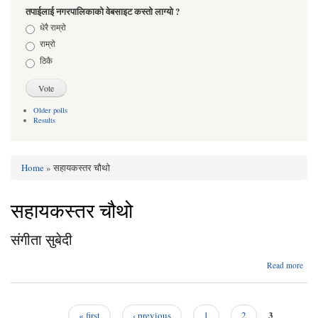
तपाईलाई नगरपालिकाको वेबसाइट कस्तो लाग्यो ?
Choices
धेरै राम्रो
राम्रो
ठिकै
Older polls
Results
Home
» सहायकस्तर चौथो
You are here
सहायकस्तर चौथो
संगीता सुबेदी
abo
Read more
संगी
सुबे
3
« first
‹ previous
1
2