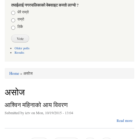
तपाईलाई नगरपालिकाको वेबसाइट कस्तो लाग्यो ?
Choices
धेरै राम्रो
राम्रो
ठिकै
Older polls
Results
Home
» असोज
You are here
असोज
आश्विन महिनाको आय विवरण
Submitted by
ictv
on Mon, 10/19/2015 - 13:04
abo
Read more
आश्
महिन