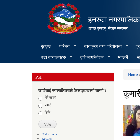
इनरुवा नगरपालिका
कोशी प्रदेश, नेपाल सरकार
गृहपृष्ठ
परिचय
कार्यक्रम तथा परियोजना
प्
वडा कार्यालयहरु
वृत्ति मार्गनिर्देशन
ग्यालरी
सम
Home
»
Poll
You ar
कुमार
तपाईलाई नगरपालिकाको वेबसाइट कस्तो लाग्यो ?
Choices
धेरै राम्रो
राम्रो
ठिकै
Older polls
Results