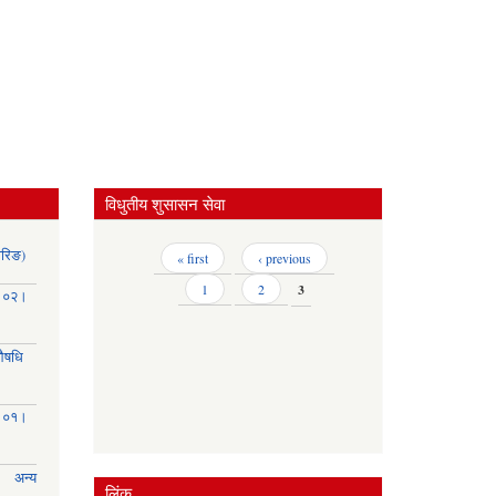
विधुतीय शुसासन सेवा
ोरिङ)
Pages
« first
‹ previous
1
2
3
३।०२।
(औषधि
३।०१।
अन्य
लिंक