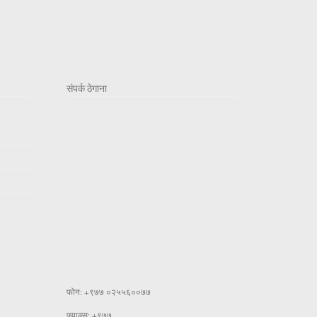
संपर्क ठेगाना
फोन: +९७७ ०२५५६००७७
फ्याक्स: +९७७