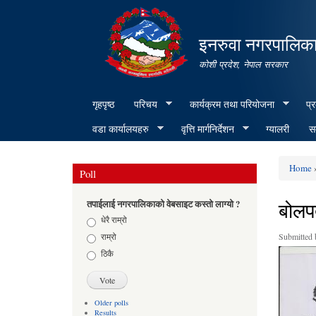
इनरुवा नगरपालिका
कोशी प्रदेश, नेपाल सरकार
गृहपृष्ठ
परिचय
कार्यक्रम तथा परियोजना
प्
वडा कार्यालयहरु
वृत्ति मार्गनिर्देशन
ग्यालरी
सम
Home
»
Poll
You ar
बोलप
तपाईलाई नगरपालिकाको वेबसाइट कस्तो लाग्यो ?
Choices
धेरै राम्रो
राम्रो
Submitted
ठिकै
Older polls
Results