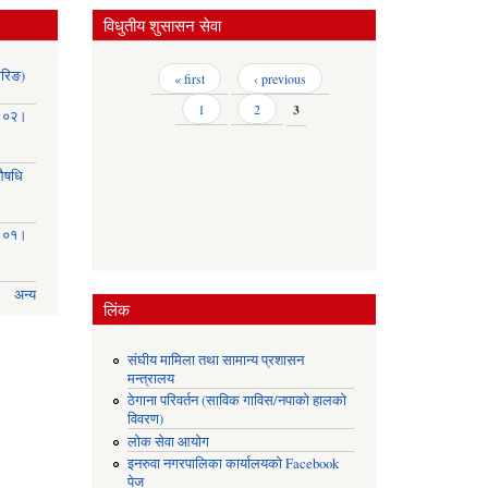
विधुतीय शुसासन सेवा
ोरिङ)
Pages
« first
‹ previous
1
2
3
३।०२।
(औषधि
३।०१।
अन्य
लिंक
संघीय मामिला तथा सामान्य प्रशासन
मन्त्रालय
ठेगाना परिवर्तन (साविक गाविस/नपाको हालको
विवरण)
लोक सेवा आयोग
इनरुवा नगरपालिका कार्यालयको Facebook
पेज