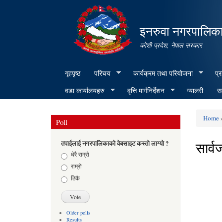
इनरुवा नगरपालिका
कोशी प्रदेश, नेपाल सरकार
गृहपृष्ठ
परिचय
कार्यक्रम तथा परियोजना
प्
वडा कार्यालयहरु
वृत्ति मार्गनिर्देशन
ग्यालरी
सम
Home
Poll
You ar
सार्व
तपाईलाई नगरपालिकाको वेबसाइट कस्तो लाग्यो ?
Choices
धेरै राम्रो
राम्रो
Pages
ठिकै
Older polls
Results