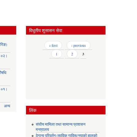
विधुतीय शुसासन सेवा
ोरिङ)
Pages
« first
‹ previous
1
2
3
३।०२।
(औषधि
३।०१।
अन्य
लिंक
संघीय मामिला तथा सामान्य प्रशासन
मन्त्रालय
ठेगाना परिवर्तन (साविक गाविस/नपाको हालको