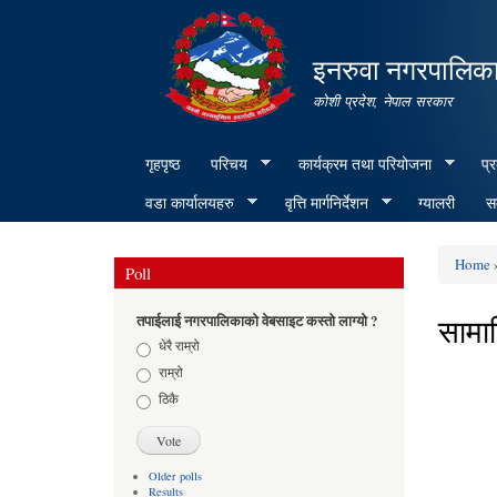
इनरुवा नगरपालिका
कोशी प्रदेश, नेपाल सरकार
गृहपृष्ठ
परिचय
कार्यक्रम तथा परियोजना
प्
वडा कार्यालयहरु
वृत्ति मार्गनिर्देशन
ग्यालरी
सम
Home
Poll
You ar
सामा
तपाईलाई नगरपालिकाको वेबसाइट कस्तो लाग्यो ?
Choices
धेरै राम्रो
राम्रो
ठिकै
Older polls
Results