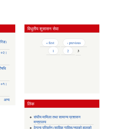
विधुतीय शुसासन सेवा
ोरिङ)
Pages
« first
‹ previous
1
2
3
३।०२।
(औषधि
३।०१।
अन्य
लिंक
संघीय मामिला तथा सामान्य प्रशासन
मन्त्रालय
ठेगाना परिवर्तन (साविक गाविस/नपाको हालको