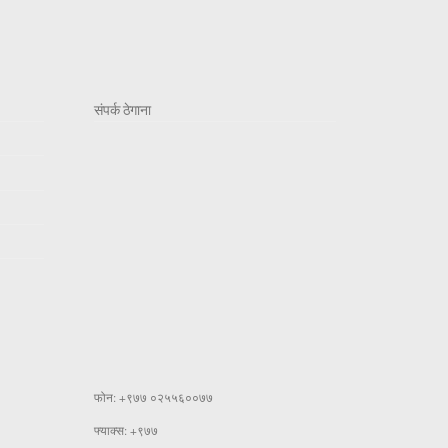
संपर्क ठेगाना
फोन: +९७७ ०२५५६००७७
फ्याक्स: +९७७