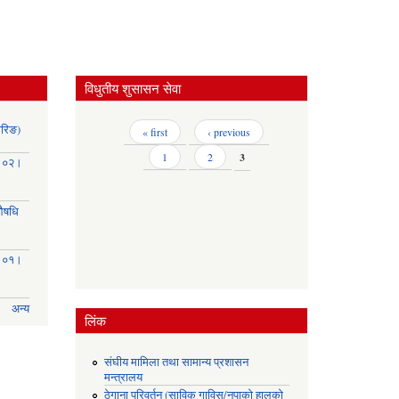
विधुतीय शुसासन सेवा
ोरिङ)
Pages
« first
‹ previous
1
2
3
३।०२।
(औषधि
३।०१।
अन्य
लिंक
संघीय मामिला तथा सामान्य प्रशासन
मन्त्रालय
ठेगाना परिवर्तन (साविक गाविस/नपाको हालको