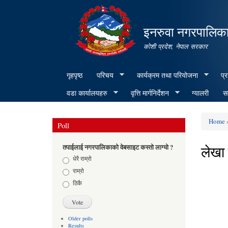
इनरुवा नगरपालिका
कोशी प्रदेश, नेपाल सरकार
गृहपृष्ठ
परिचय
कार्यक्रम तथा परियोजना
प्
वडा कार्यालयहरु
वृत्ति मार्गनिर्देशन
ग्यालरी
सम
Home
Poll
You ar
लेखा 
तपाईलाई नगरपालिकाको वेबसाइट कस्तो लाग्यो ?
Choices
धेरै राम्रो
राम्रो
ठिकै
Older polls
Results