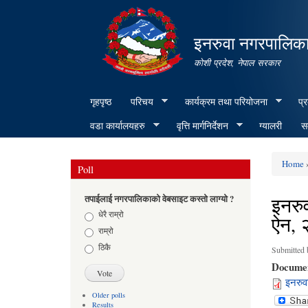
इनरुवा नगरपालिका
कोशी प्रदेश, नेपाल सरकार
गृहपृष्ठ
परिचय
कार्यक्रम तथा परियोजना
प्
वडा कार्यालयहरु
वृत्ति मार्गनिर्देशन
ग्यालरी
सम
Home
»
Poll
You ar
इनरुव
तपाईलाई नगरपालिकाको वेबसाइट कस्तो लाग्यो ?
Choices
धेरै राम्रो
ऐन, 
राम्रो
ठिकै
Submitted
Docume
इनरुवा
Older polls
Results