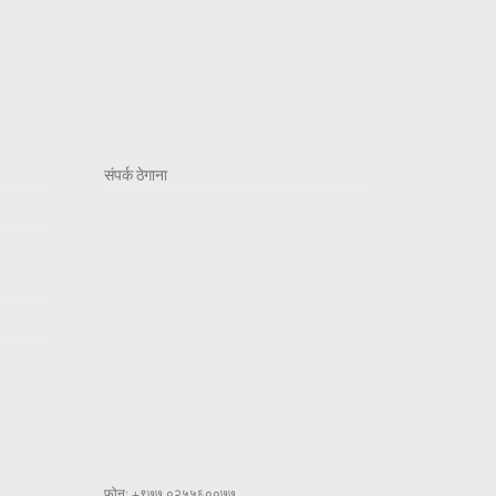
संपर्क ठेगाना
फोन: +९७७ ०२५५६००७७