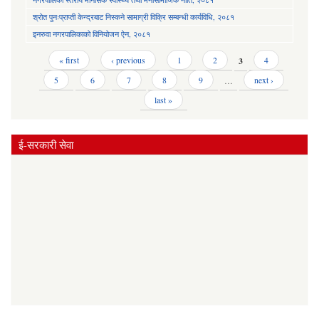
श्रोत पुनःप्राप्ती केन्द्रबाट निस्कने सामाग्री विक्रि सम्बन्धी कार्यविधि, २०८१
इनरुवा नगरपालिकाको विनियोजन ऐन, २०८१
Pages
« first
‹ previous
1
2
3
4
5
6
7
8
9
…
next ›
last »
ई-सरकारी सेवा