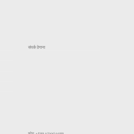
संपर्क ठेगाना
फोन: +९७७ ०२५५६००७७