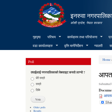
इनरुवा नगरपालिका
कोशी प्रदेश, नेपाल सरकार
गृहपृष्ठ
परिचय
कार्यक्रम तथा परियोजना
प्
वडा कार्यालयहरु
वृत्ति मार्गनिर्देशन
ग्यालरी
सम
Home
»
Poll
You ar
आपतक
तपाईलाई नगरपालिकाको वेबसाइट कस्तो लाग्यो ?
Choices
धेरै राम्रो
राम्रो
Submitted
Docume
ठिकै
आपतका
Older polls
Results