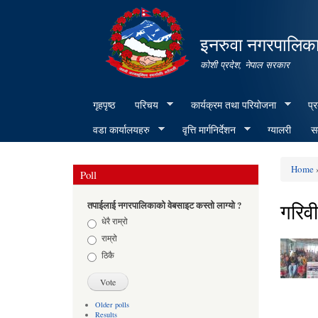
इनरुवा नगरपालिका
कोशी प्रदेश, नेपाल सरकार
गृहपृष्ठ
परिचय
कार्यक्रम तथा परियोजना
प्
वडा कार्यालयहरु
वृत्ति मार्गनिर्देशन
ग्यालरी
सम
Home
»
Poll
You ar
गरिव
तपाईलाई नगरपालिकाको वेबसाइट कस्तो लाग्यो ?
Choices
धेरै राम्रो
राम्रो
ठिकै
Older polls
Results