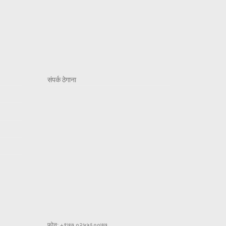
संपर्क ठेगाना
फोन: +९७७ ०२५५६००७७