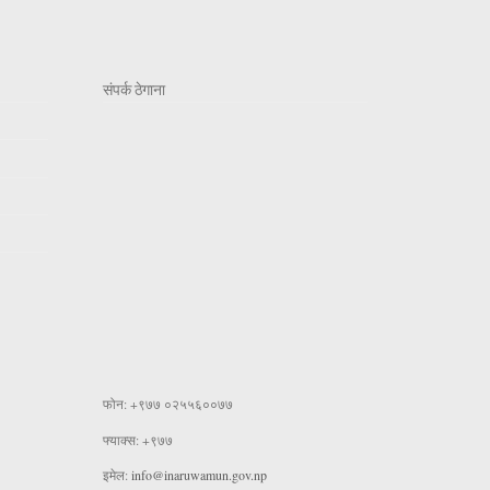
संपर्क ठेगाना
फोन: +९७७ ०२५५६००७७
फ्याक्स: +९७७
इमेल:
info@inaruwamun.gov.np