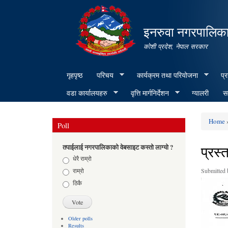
इनरुवा नगरपालिका
कोशी प्रदेश, नेपाल सरकार
गृहपृष्ठ
परिचय
कार्यक्रम तथा परियोजना
प्
वडा कार्यालयहरु
वृत्ति मार्गनिर्देशन
ग्यालरी
सम
Home
»
Poll
You ar
प्रस्
तपाईलाई नगरपालिकाको वेबसाइट कस्तो लाग्यो ?
Choices
धेरै राम्रो
राम्रो
Submitted
ठिकै
Older polls
Results