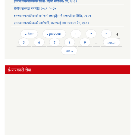
इनरुवा नगरपालिकाको शिक्षा (पहिलो संशोधन) ऐन, २०८१
वित्तीय साक्षरता रणनीति २०८१-२०८५
इनरुवा नगरपालिकाको कर्मचारी तह बृद्धि गर्ने सम्वन्धी कार्यविधि, २०८१
इनरुवा नगरपालिकाको खानेपानी, सरसफाई तथा स्वच्छता ऐन, २०८०
Pages
« first
‹ previous
1
2
3
4
5
6
7
8
9
…
next ›
last »
ई-सरकारी सेवा