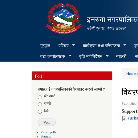
इनरुवा नगरपालिका
कोशी प्रदेश, नेपाल सरकार
गृहपृष्ठ
परिचय
कार्यक्रम तथा परियोजना
प्
वडा कार्यालयहरु
वृत्ति मार्गनिर्देशन
ग्यालरी
सम
Home
»
Poll
You ar
विवरण
तपाईलाई नगरपालिकाको वेबसाइट कस्तो लाग्यो ?
Choices
धेरै राम्रो
राम्रो
Submitted
Support
ठिकै
sucha
Older polls
Results