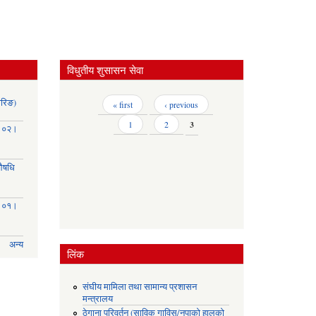
विधुतीय शुसासन सेवा
ोरिङ)
Pages
« first
‹ previous
1
2
3
३।०२।
(औषधि
३।०१।
अन्य
लिंक
संघीय मामिला तथा सामान्य प्रशासन
मन्त्रालय
ठेगाना परिवर्तन (साविक गाविस/नपाको हालको