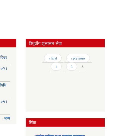
विधुतीय शुसासन सेवा
ोरिङ)
Pages
« first
‹ previous
1
2
3
३।०२।
(औषधि
३।०१।
अन्य
लिंक