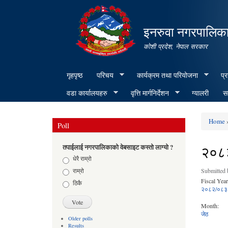
इनरुवा नगरपालिका
कोशी प्रदेश, नेपाल सरकार
गृहपृष्ठ
परिचय
कार्यक्रम तथा परियोजना
प्
वडा कार्यालयहरु
वृत्ति मार्गनिर्देशन
ग्यालरी
सम
Home
»
Poll
You ar
२०८३
तपाईलाई नगरपालिकाको वेबसाइट कस्तो लाग्यो ?
Choices
धेरै राम्रो
राम्रो
Submitted
Fiscal Year
ठिकै
२०८२/०८३
Month:
जेठ
Older polls
Results