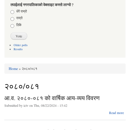
तपाईलाई नगरपालिकाको वेबसाइट कस्तो लाग्यो ?
Choices
धेरै राम्रो
राम्रो
ठिकै
Older polls
Results
Home
» २०८०/०८१
You are here
२०८०/०८१
आ.व. २०८०-०८१ को वार्षिक आय-व्यय विवरण
Submitted by
ictv
on Thu, 08/22/2024 - 15:42
Read more
२०८
को