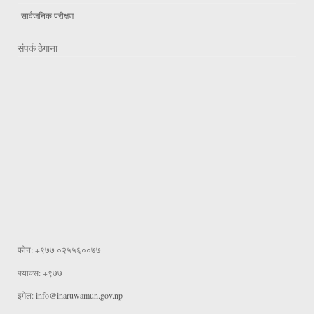
सार्वजनिक परीक्षण
संपर्क ठेगाना
फोन: +९७७ ०२५५६००७७
फ्याक्स: +९७७
इमेल:
info@inaruwamun.gov.np