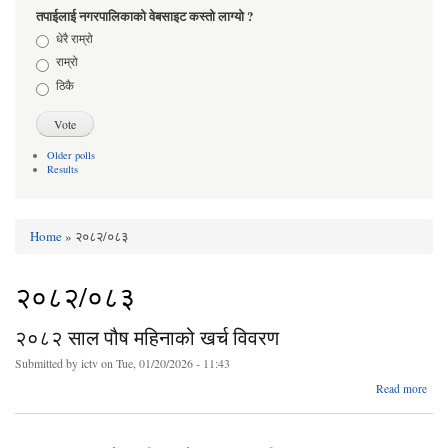
तपाईलाई नगरपालिकाको वेबसाइट कस्तो लाग्यो ?
Choices
धेरै राम्रो
राम्रो
ठिकै
Older polls
Results
Home
» २०८२/०८३
You are here
२०८२/०८३
२०८२ साल पौष महिनाको खर्च विवरण
Submitted by
ictv
on Tue, 01/20/2026 - 11:43
abo
Read more
२०
साल 
महिन