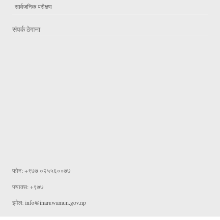
सार्वजनिक परीक्षण
संपर्क ठेगाना
फोन: +९७७ ०२५५६००७७
फ्याक्स: +९७७
इमेल:
info@inaruwamun.gov.np