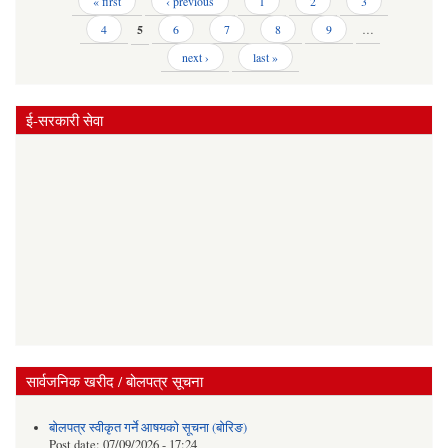
Pages
« first
‹ previous
1
2
3
4
5
6
7
8
9
…
next ›
last »
ई-सरकारी सेवा
सार्वजनिक खरीद / बोलपत्र सूचना
बोलपत्र स्वीकृत गर्ने आषयको सूचना (बोरिङ)
Post date:
07/09/2026 - 17:24