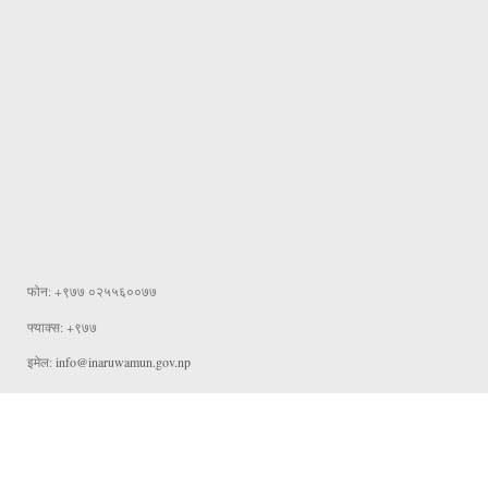
फोन: +९७७ ०२५५६००७७
फ्याक्स: +९७७
इमेल:
info@inaruwamun.gov.np