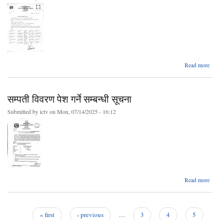
Read more
सा
सम्पती विवरण पेश गर्ने सम्बन्धी सूचना
स
(रा
Submitted by
ictv
on Mon, 07/14/2025 - 16:12
उत्
जीविक
कार
abo
Read more
सम्प
विव
पेश गर
सम्बन
« first
‹ previous
…
3
4
5