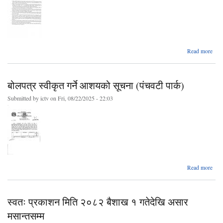
ab
Read more
जडा
बोलपत्र स्वीकृत गर्ने आशयको सूचना (पंचवटी पार्क)
लाग
Submitted by
ictv
on Fri, 08/22/2025 - 22:03
शिलब
बोल
आव्ह
स
ab
Read more
बोलप
स्व
स्वतः प्रकाशन मिति २०८२ बैशाख १ गतेदेखि असार
आशय
सू
मसान्तसम्म
(पंच