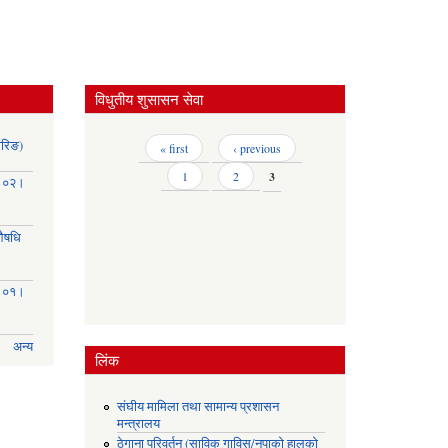
विधुतीय शुसासन सेवा
ोरिङ)
Pages
« first
‹ previous
1
2
3
३।०२।
(औषधि
३।०१।
अन्य
लिंक
संघीय मामिला तथा सामान्य प्रशासन
मन्त्रालय
ठेगाना परिवर्तन (साविक गाविस/नपाको हालको