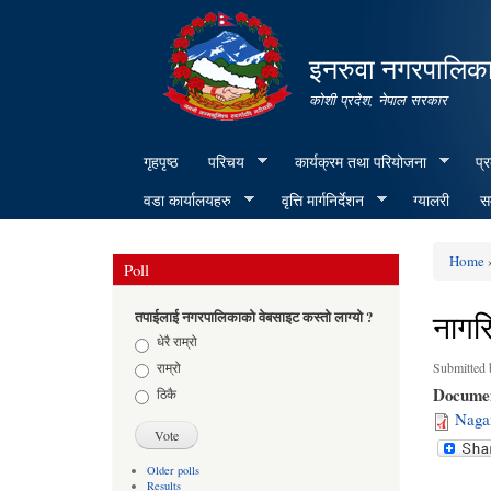
इनरुवा नगरपालिका
कोशी प्रदेश, नेपाल सरकार
गृहपृष्ठ
परिचय
कार्यक्रम तथा परियोजना
प्
वडा कार्यालयहरु
वृत्ति मार्गनिर्देशन
ग्यालरी
सम
Home
»
Poll
You ar
नागर
तपाईलाई नगरपालिकाको वेबसाइट कस्तो लाग्यो ?
Choices
धेरै राम्रो
राम्रो
Submitted
Docume
ठिकै
Nagar
Older polls
Results