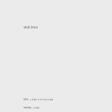
संपर्क ठेगाना
फोन: +९७७ ०२५५६००७७
फ्याक्स: +९७७