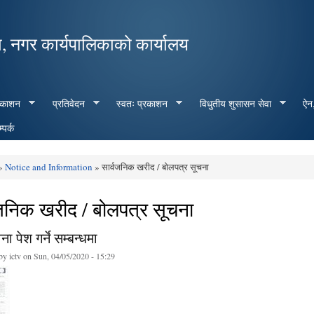
Skip to
main
, नगर कार्यपालिकाको कार्यालय
content
रकाशन
प्रतिवेदन
स्वतः प्रकाशन
विधुतीय शुसासन सेवा
ऐन,
्पर्क
»
Notice and Information
» सार्वजनिक खरीद / बोलपत्र सूचना
e here
वजनिक खरीद / बोलपत्र सूचना
ना पेश गर्ने सम्बन्धमा
 by
ictv
on Sun, 04/05/2020 - 15:29