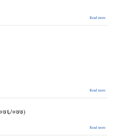
about
Read more
प्रस्तावना
पेश गर्ने
सम्बन्धमा
about म्याद थप
Read more
सम्बन्धि सूचना
(ठेक्का नं. ७
देखि
४/२०७६/०७७)
१४-२०७६/०७७)
about वोलपत्र
Read more
आव्हान वा E-
Bidding