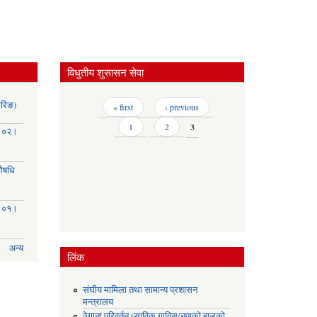
२०७५।
०७६)
विधुतीय शुसासन सेवा
ोरिङ)
Pages
« first
‹ previous
1
2
3
३।०२।
(औषधि
३।०१।
अन्य
लिंक
संघीय मामिला तथा सामान्य प्रशासन
मन्त्रालय
ठेगाना परिवर्तन (साविक गाविस/नपाको हालको