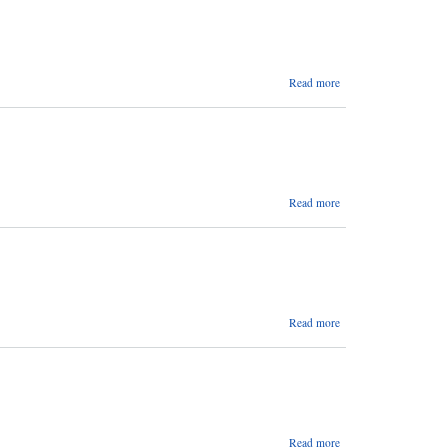
सम्बन्धि सूचना
(ठेक्का नं. ७
देखि
१४/२०७६/०७७)
about
Read more
आसयपत्र
सम्बन्धि
सुचना
about
Read more
बोलपत्र
आव्हानको
सूचना
(पशु
हटिया)
about
Read more
शिलबन्दि
बोलपत्रको
सूचना
about
Read more