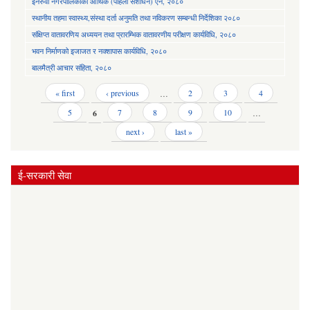
इनरुवा नगरपालिकाको आर्थिक (पहिलो संशोधन) ऐन, २०८०
स्थानीय तहमा स्वास्थ्य,संस्था दर्ता अनुमति तथा नविकरण सम्बन्धी निर्देशिका २०८०
संक्षिप्त वातावरणिय अध्ययन तथा प्रारम्भिक वातावरणीय परीक्षण कार्यविधि, २०८०
भवन निर्माणको इजाजत र नक्शापास कार्यविधि, २०८०
बालमैत्री आचार संहिता, २०८०
Pages
« first
‹ previous
…
2
3
4
5
6
7
8
9
10
…
next ›
last »
ई-सरकारी सेवा