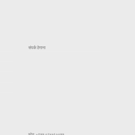
संपर्क ठेगाना
फोन: +९७७ ०२५५६००७७