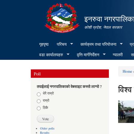
इनरुवा नगरपालिका
कोशी प्रदेश, नेपाल सरकार
गृहपृष्ठ
परिचय
कार्यक्रम तथा परियोजना
प्
वडा कार्यालयहरु
वृत्ति मार्गनिर्देशन
ग्यालरी
सम
Home
»
Poll
You ar
विश्व
तपाईलाई नगरपालिकाको वेबसाइट कस्तो लाग्यो ?
Choices
धेरै राम्रो
राम्रो
ठिकै
Older polls
Results