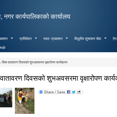
Skip to
main
, नगर कार्यपालिकाको कार्यालय
content
रकाशन
प्रतिवेदन
स्वतः प्रकाशन
विधुतीय शुसासन सेवा
ऐन,
्पर्क
 विश्व वातावरण दिवसको शुभअवसरमा वृक्षारोपण कार्यक्रम
e here
 वातावरण दिवसको शुभअवसरमा वृक्षारोपण कार्य