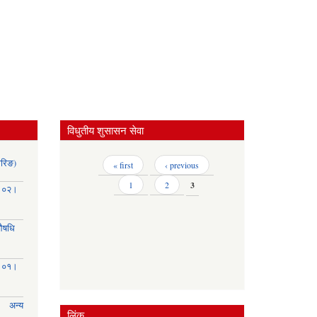
विधुतीय शुसासन सेवा
ोरिङ)
Pages
« first
‹ previous
1
2
3
३।०२।
(औषधि
३।०१।
अन्य
लिंक