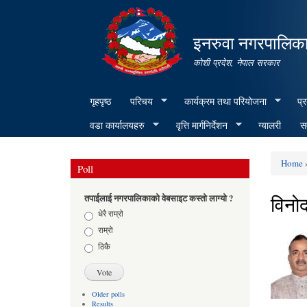
इनरुवा नगरपालिका
कोशी प्रदेश, नेपाल सरकार
गृहपृष्ठ
परिचय
कार्यक्रम तथा परियोजना
प्
वडा कार्यालयहरु
वृत्ति मार्गनिर्देशन
ग्यालरी
सम
Home
»
Poll
You ar
विनो
तपाईलाई नगरपालिकाको वेबसाइट कस्तो लाग्यो ?
Choices
धेरै राम्रो
राम्रो
ठिकै
Older polls
Results